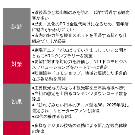
●道後温泉と松山城のみを訪れ、1泊で通過する観光
客が多い
●歴史・文化のPRは全世代向けになるため、若年層
課題
に魅力が伝わりにくい
●市内の魅力的な観光スポットを周遊する新たな仕
組みづくりが必要
●劇場アニメ『がんばっていきまっしょい』公開と
ともにARスタンプラリーを実施
●要望に対する対応力を評価し、NTTドコモビジネ
対策
スソリューションズをパートナーに選定
●映画館やドコモショップ、地域と連携した多角的
な広報活動を展開
●主要観光地のみならず観光客を三津浜地域へ誘引
●当初の想定を上回るコンテンツダウンロード数を
達成​
効果
●『訪れてみたい日本のアニメ聖地88』2025年版に
選定され、リピーターファンも獲得​
●20代の移住者も創出​
●多様なデジタル技術の連携による新たな観光体験
の創出