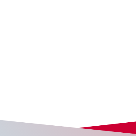
医療
業務効率化
業務効率化
DX
関東甲信越
働き方改革
ICT
関東甲信越
組合立諏訪中央病院
中央化学株式会社
医療機関専用スマートフ
ォン「メドコム」を導入
ネットワークを刷新し、
し、院内コミュニケーシ
社内ネットワークの遅延
ョンを円滑化
解消とコスト削減を実現
要約版
あり