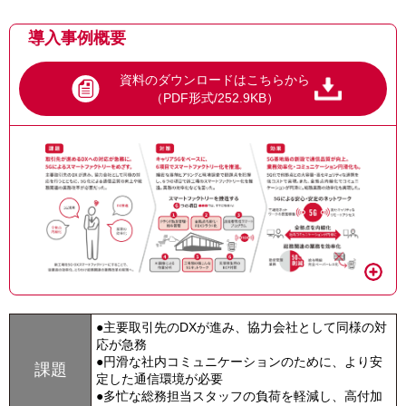
導入事例概要
資料のダウンロードはこちらから
（PDF形式/252.9KB）
●主要取引先のDXが進み、協力会社として同様の対
応が急務
●円滑な社内コミュニケーションのために、より安
課題
定した通信環境が必要
●多忙な総務担当スタッフの負荷を軽減し、高付加