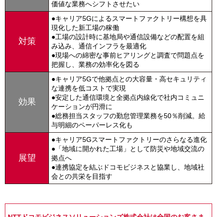
価値な業務へシフトさせたい
●キャリア5Gによるスマートファクトリー構想を具
現化した新工場の稼働
●工場の設計時に基地局や通信設備などの配置を組
対策
み込み、通信インフラを最適化
●現場への綿密な事前ヒアリングと調査で問題点を
把握し、業務の効率化を図る
●キャリア5Gで他拠点との大容量・高セキュリティ
な連携を低コストで実現
●安定した通信環境と全拠点内線化で社内コミュニ
効果
ケーションが円滑に
●総務担当スタッフの勤怠管理業務を50％削減。給
与明細のペーパーレス化も
●キャリア5Gスマートファクトリーのさらなる進化
●「地域に開かれた工場」として防災や地域交流の
展望
拠点へ
●連携協定を結ぶドコモビジネスと協業し、地域社
会との共栄を目指す
NTTドコモビジネスソリューションズ株式会社は全国のお客さま