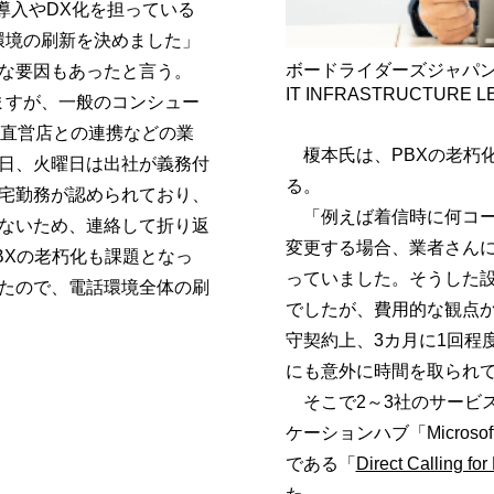
導入やDX化を担っている
環境の刷新を決めました」
ボードライダーズジャパ
な要因もあったと言う。
IT INFRASTRUCTURE
りますが、一般のコンシュー
る直営店との連携などの業
榎本氏は、PBXの老朽
日、火曜日は出社が義務付
る。
宅勤務が認められており、
「例えば着信時に何コー
ないため、連絡して折り返
変更する場合、業者さん
BXの老朽化も課題となっ
っていました。そうした設
たので、電話環境全体の刷
でしたが、費用的な観点か
守契約上、3カ月に1回程
にも意外に時間を取られ
そこで2～3社のサービスを比
ケーションハブ「Micros
である「
Direct Calling fo