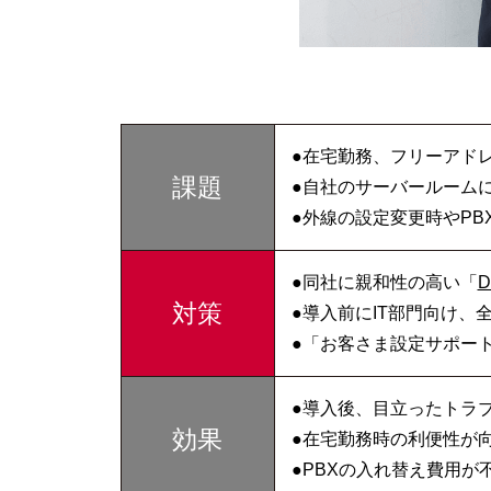
●在宅勤務、フリーアド
課題
●自社のサーバールームに
●外線の設定変更時やP
●同社に親和性の高い「
D
対策
●導入前にIT部門向け
●「お客さま設定サポー
●導入後、目立ったトラ
効果
●在宅勤務時の利便性が
●PBXの入れ替え費用