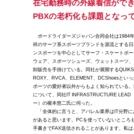
在宅勤務時の外線着信がで
PBXの老朽化も課題となっ
ボードライダーズジャパン合同会社は1984
祥のサーフ系スポーツブランドを源流とする日
ンスポーツを中心としてサーフ・スケートボー
ウェア、スポーツシューズ、ウェットスーツ、
卸販売を手掛けている。同社が展開するQUIKSILV
ROXY、RVCA、ELEMENT、DCShoes
ポーツの愛好者以外からもよく知られている。
について、同社IT INFRASTRUCTURE LE
ー）の榎本悠二氏に伺った。
「全体的に言うと、アパレル業界はIT分野に
があると思います。PCを使っていないところ
手書きでFAX送信されることがあります。私