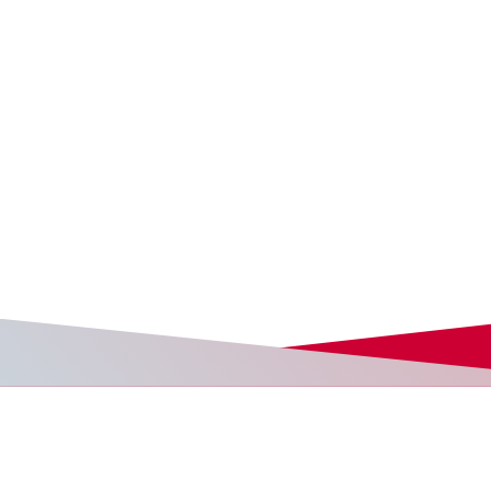
DX
九州
DX
北海道
大分県津久見市
北海道千歳市
代表電話をワンナンバー
豪雪地帯で大型バスが自
化し、日本初の災害時コ
律走行する“国内初”の挑戦
ールフロー切り替えを実
装