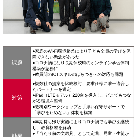
●家庭のWi-Fi環境格差により子ども全員の学びを保
障できない懸念があった
課題
●コロナ禍になり長期休校時のオンライン学習体制
構築が急務に
●教員間のICTスキルのばらつきへの対応も課題
●複数社の提案を比較検討、要求仕様に唯一適合し
たパートナーを選定
●iPad（LTEモデル）220台を導入し、どこでもつな
対策
がる環境を整備
●教科別ワークショップと手厚い保守サポートで
「学びを止めない」体制を構築
●早期持ち帰り実施によりコロナ禍でも学びを継続
し、教育格差を解消
●「当たり前の文房具」として定着、児童・生徒か
効果